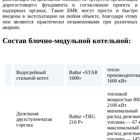
дорогостоящего фундамента и согласование проекта в
надзорных органах. Такие БМК могут просто и быстро
введены в эксплуатацию на любом объекте, благодаря этому
они являются практически незаменимыми при различных
авариях.
Состав блочно-модульной котельной:
тепло
Водогрейный
Baltur «STAR
производитель
стальной котел
1600»
1600 кВт
тепловой
мощностью 800
2100 кВт
минимальный
Дизельная
Baltur «TBG
расход дизельн
двухступенчатая
210 P»
топлива — 67 
горелка
максимальный
расход дизельн
топлива — 145.